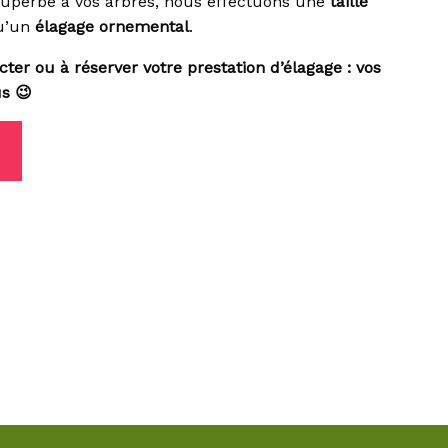
superbe à vos arbres, nous effectuons une
taille
qu’un
élagage ornemental
.
ter ou à réserver votre prestation d’élagage : vos
s 😉