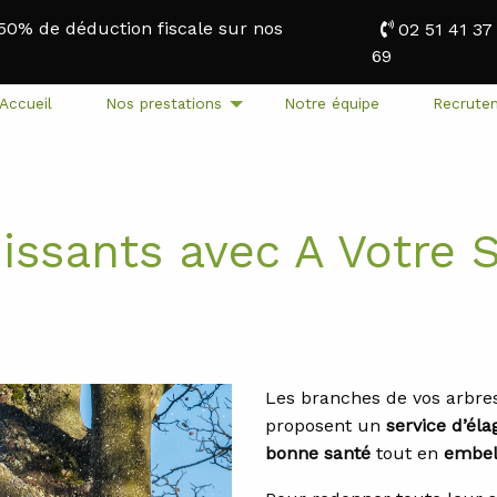
 50% de déduction fiscale sur nos
02 51 41 37
Actualités
69
Accueil
Nos prestations
Notre équipe
Recrute
issants avec A Votre S
Les branches de vos arbres
proposent un
service d’él
bonne santé
tout en
embel