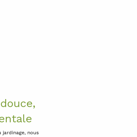
Click and Jardine
La Roche-sur-Yon
 douce,
entale
 jardinage, nous