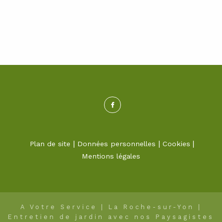
beaucoup d’importance à réaliser un espace
en osmose avec votre style. Nous
valorisons votre espace extérieur, tout en
créant un aménagement correspondant à
vos envies. Nos paysagistes vous
conseillent et vous offrent des idées
d’aménagement si vous le désirez.
Plan de site
Données personnelles
Cookies
Mentions légales
A Votre Service | La Roche-sur-Yon |
Entretien de jardin avec nos Paysagistes