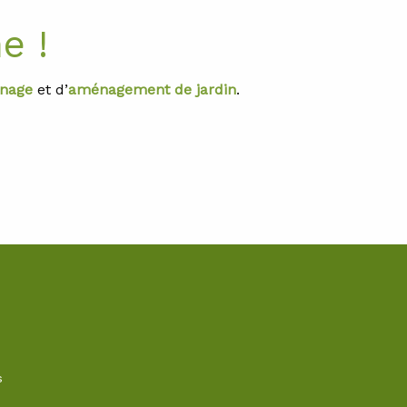
e !
inage
et d’
aménagement de jardin
.
s